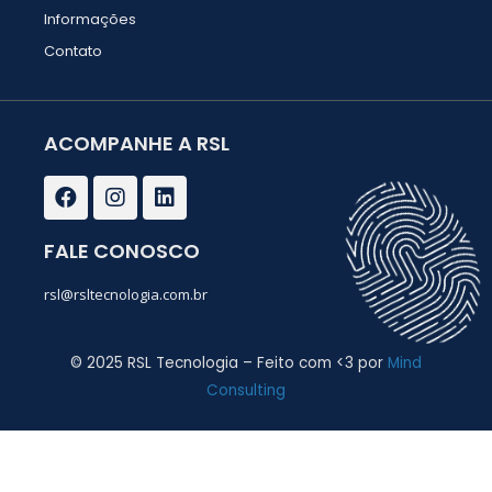
Informações
Contato
ACOMPANHE A RSL
F
I
L
a
n
i
c
s
n
e
t
k
FALE CONOSCO
b
a
e
o
g
d
rsl@rsltecnologia.com.br
o
r
i
k
a
n
m
© 2025 RSL Tecnologia – Feito com <3 por
Mind
Consulting