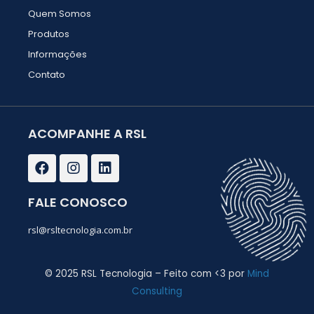
Quem Somos
Produtos
Informações
Contato
ACOMPANHE A RSL
F
I
L
a
n
i
c
s
n
e
t
k
FALE CONOSCO
b
a
e
o
g
d
rsl@rsltecnologia.com.br
o
r
i
k
a
n
m
© 2025 RSL Tecnologia – Feito com <3 por
Mind
Consulting