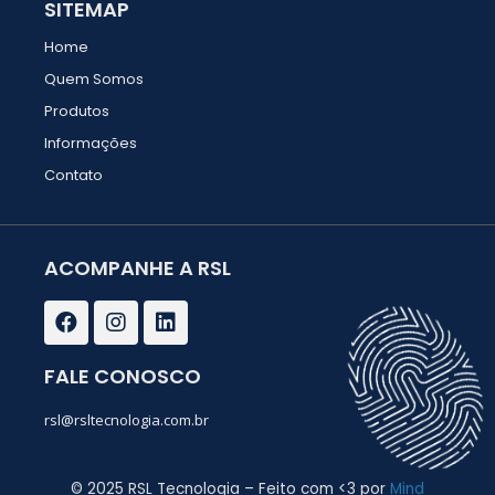
SITEMAP
Home
Quem Somos
Produtos
Informações
Contato
ACOMPANHE A RSL
F
I
L
a
n
i
c
s
n
e
t
k
FALE CONOSCO
b
a
e
o
g
d
rsl@rsltecnologia.com.br
o
r
i
k
a
n
m
© 2025 RSL Tecnologia – Feito com <3 por
Mind