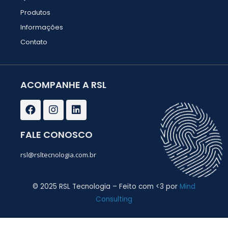
Produtos
Informações
Contato
ACOMPANHE A RSL
F
I
L
a
n
i
c
s
n
e
t
k
FALE CONOSCO
b
a
e
o
g
d
rsl@rsltecnologia.com.br
o
r
i
k
a
n
m
© 2025 RSL Tecnologia – Feito com <3 por
Mind
Consulting