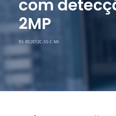
com detecçã
2MP
BS-852012C-S5-C-MI