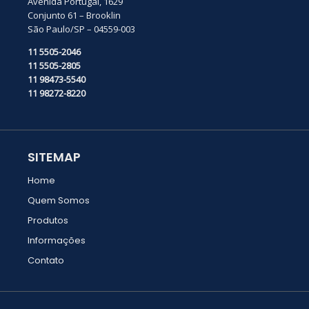
Avenida Portugal, 1629
Conjunto 61 – Brooklin
São Paulo/SP – 04559-003
11 5505-2046
11 5505-2805
11 98473-5540
11 98272-8220
SITEMAP
Home
Quem Somos
Produtos
Informações
Contato