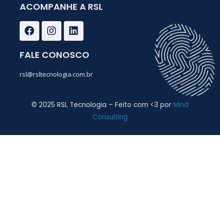
ACOMPANHE A RSL
F
I
L
a
n
i
c
s
n
e
t
k
FALE CONOSCO
b
a
e
o
g
d
rsl@rsltecnologia.com.br
o
r
i
k
a
n
m
© 2025 RSL Tecnologia – Feito com <3 por
Mind
Consulting